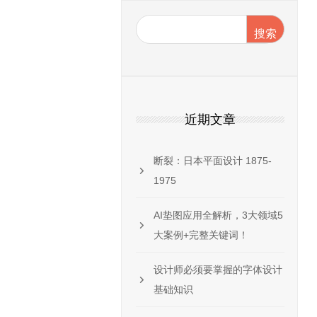
搜索
近期文章
断裂：日本平面设计 1875-
1975
0美元吗?),但他们
,给饥饿的艺术家平
AI垫图应用全解析，3大领域5
大案例+完整关键词！
设计师必须要掌握的字体设计
基础知识
!