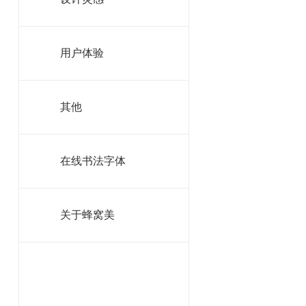
专用的
1。
图像
用户体验
股票。x
其他
是免费的吗
名,所以
xchng
最受欢迎的
在线书法字体
不要让她
旨在:
网页
关于蜂窝美
2。
Fre
他们的令
享受的。
一个小团