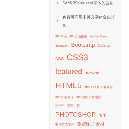
Serif和Sans-serif字体的区别
免费可商用中英文字体合集打
包
404错误
404页面模板
Adobe Muse
,嘿,我提到这种服务
Bootstrap
chng就是他们很出
animation
Coolorus
很难被原始。股票。
CSS3
css
票。xchng,你就
featured
Haslayout
HTML5
html css js 加载顺序
html加载顺序
html页面加载顺序
iphone6 模型下载
希望他们是有用的和
PHOTOSHOP
rem
免费图片素材
书法英文字体
是由专业摄影师