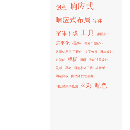
响应式
不像其他网站一样大集
创意
响应式布局
字体
工具
字体下载
很甜蜜了
扁平化
插件
搜索引擎优化
Morguefile目
数据信息图 可视化
文字效果
日本设计
保持后期制作创意材
模板
时间轴
源码
滚动视差设计
灵感
理论
画笔字体下载
破解版
本,五到十五每照片
网站降权
网站降权怎么办
的情况下。这个网站
配色
色彩
网站降权的原因