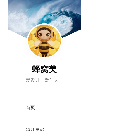
跳
至
正
文
By -
mafengx
蜂窝美
advertise
爱设计，爱佳人！
我不确定
远远超出
均一个机
首页
在本文中
注:虽然
设计灵感