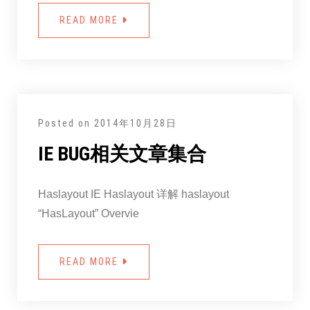
READ MORE
Posted on
2014年10月28日
IE BUG相关文章集合
Haslayout IE Haslayout 详解 haslayout
“HasLayout” Overvie
READ MORE