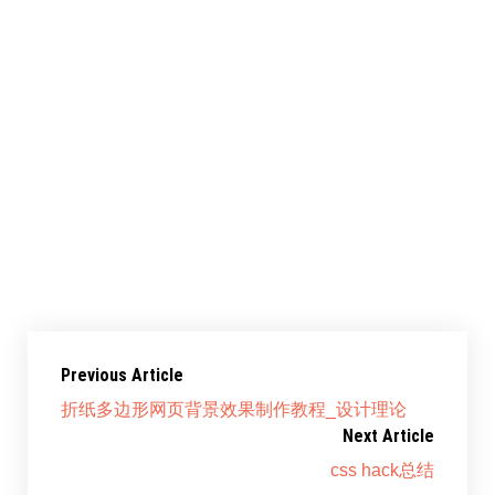
图趣：生成较规则的多边形背景很好用，如果生成
间隔比较大的或者比较另类玻璃碎片类似的多边形就不
行了，以后图趣网会专门出个多边形
背景
制作教程，如
果大家有好的方法可以提出来互相学习。
网址：
http://wagerfield.github.io/flat-surface-
shader/
Previous Article
折纸多边形网页背景效果制作教程_设计理论
Next Article
css hack总结