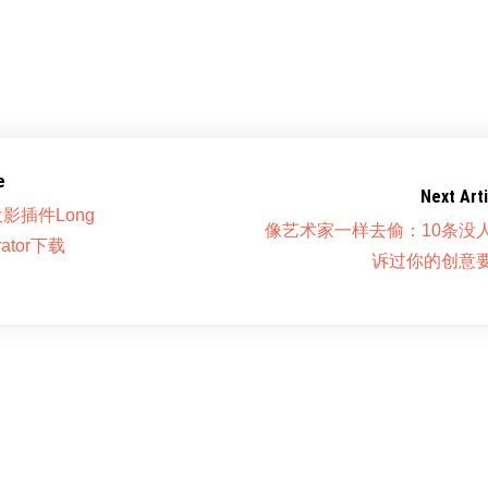
B
：
http://pan.baidu.com/s/1sjv14L3
e
Next Arti
长投影插件Long
像艺术家一样去偷：10条没
rator下载
诉过你的创意