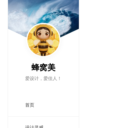
跳
至
正
文
By -
mafengx
蜂窝美
爱设计，爱佳人！
图标和古迹很
名古迹建筑矢量
计的，是完全
首页
题等，希望对您有
设计灵感