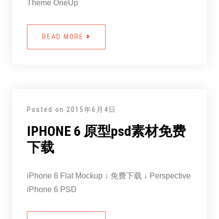
Theme OneUp
READ MORE
Posted on
2015年6月4日
IPHONE 6 原型psd素材免费
下载
iPhone 6 Flat Mockup ↓ 免费下载 ↓ Perspective
iPhone 6 PSD